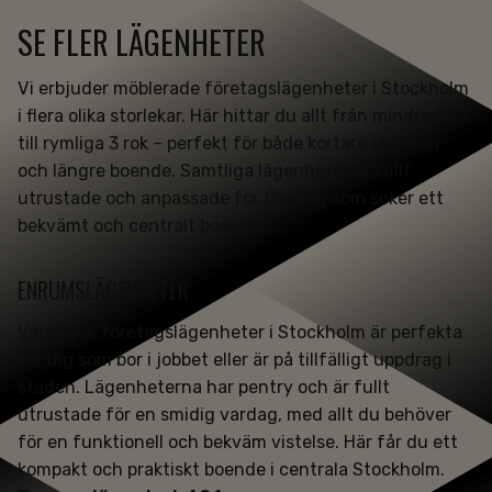
SE FLER LÄGENHETER
Vi erbjuder möblerade företagslägenheter i Stockholm
i flera olika storlekar. Här hittar du allt från mindre 1 rok
till rymliga 3 rok – perfekt för både kortare vistelser
och längre boende. Samtliga lägenheter är fullt
utrustade och anpassade för företag som söker ett
bekvämt och centralt boende.
ENRUMSLÄGENHETER
Våra 1 rok företagslägenheter i Stockholm är perfekta
för dig som bor i jobbet eller är på tillfälligt uppdrag i
staden. Lägenheterna har pentry och är fullt
utrustade för en smidig vardag, med allt du behöver
för en funktionell och bekväm vistelse. Här får du ett
kompakt och praktiskt boende i centrala Stockholm.