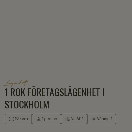
Lägenhet
1 ROK FÖRETAGS­LÄGENHET I
STOCKHOLM
19 kvm
1 person
Nr. 601
Våning 1