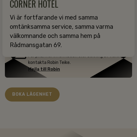
CORNER HOTEL
TV och WiFi 100 Mbit
Vi är fortfarande vi med samma
Städning en gång i veckan med byte av handdukar
och sänglinne
omtänksamma service, samma varma
välkomnande och samma hem på
Rådmansgatan 69.
INFORMATION
För pris, mer information eller bokning av visning
kontakta Robin Teike.
Mejla till Robin
BOKA LÄGENHET