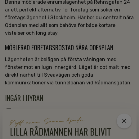
Denna möblerade enrumslägenhet på Rehnsgatan 24
är ett perfekt alternativ för företag som söker en
företagslägenhet i Stockholm. Här bor du centralt nära
Odenplan med allt som behövs för både kortare
vistelser och long stay.
MÖBLERAD FÖRETAGSBOSTAD NÄRA ODENPLAN
Lägenheten är belägen på första våningen med
fönster mot en lugn innergård. Läget är optimalt med
direkt närhet till Sveavägen och goda
kommunikationer via tunnelbanan vid Rådmansgatan.
INGÅR I HYRAN
Frukostbuffé, serveras i hotellets matsal
Nytt namn. Samma hjärta.
Värme, vatten, och el
LILLA RÅDMANNEN HAR BLIVIT
Tvättmöjligheter