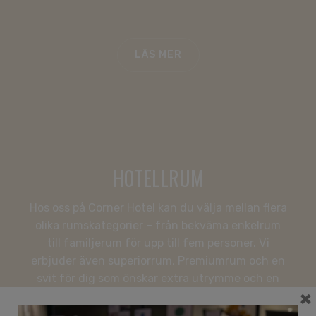
KONFERENS
HOTELL
LÄGENHETER
LÄS MER
RESTAURANG
ERBJUDANDEN
Freys Family
08-506 215 00
HOTELLRUM
corner@freyshotels.com
Hitta hit
Hos oss på Corner Hotel kan du välja mellan flera
Nyhetsbrev
olika rumskategorier – från bekväma enkelrum
till familjerum för upp till fem personer. Vi
Få exklusiva erbjudanden och smarta tips.
erbjuder även superiorrum, Premiumrum och en
svit för dig som önskar extra utrymme och en
×
mer exklusiv hotellupplevelse i Vasastan.