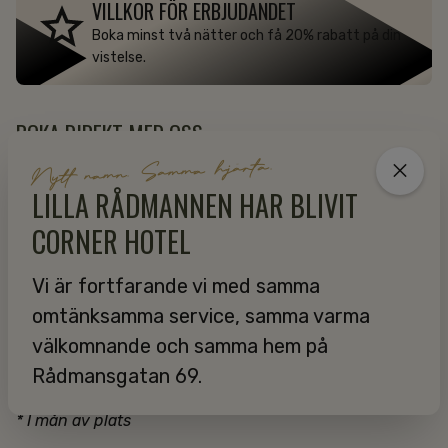
VILLKOR FÖR ERBJUDANDET
Boka minst två nätter och få 20% rabatt på din
vistelse.
BOKA DIREKT MED OSS
Nytt namn. Samma hjärta.
På vår sajt bokar du alltid din hotellvistelse till bästa
LILLA RÅDMANNEN HAR BLIVIT
pris och får dessutom fler förmåner:
CORNER HOTEL
Alltid runt 100 kronor lägre pris per natt än via
andra bokningskanaler
Vi är fortfarande vi med samma
10 procent rabatt i restaurang Hörnans Belgobar
omtänksamma service, samma varma
Förtur till tidig incheckning*
välkomnande och samma hem på
Förtur till uppgradering*
Rådmansgatan 69.
Frukost & wifi ingår alltid
* I mån av plats