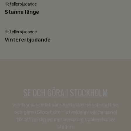
Hotellerbjudande
30% rabatt
Stanna länge
Hotellerbjudande
20% rabatt
Vintererbjudande
SE OCH GÖRA I STOCKHOLM
Här har vi samlat våra bästa tips på saker att se
och göra i Stockholm – utvalda av vår personal
för att ge dig en mer personlig upplevelse av
staden.