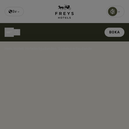
Sv
BOKA
Hem
/
Hotell
/
Hotellerbjudanden
/
Sommarerbjudande