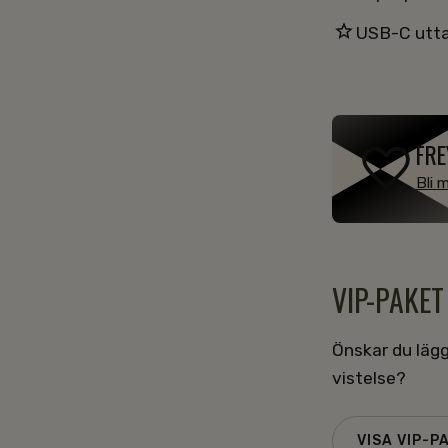
USB-C utt
FRE
Bli 
VIP-PAKET
Önskar du lägga
vistelse?
VISA VIP-P