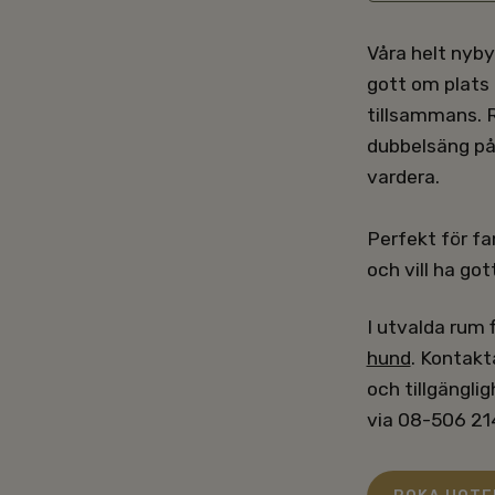
Våra helt nyb
gott om plats 
tillsammans. 
dubbelsäng på
vardera.
Perfekt för fa
och vill ha g
I utvalda rum 
hund
. Kontakt
och tillgängli
via 08-506 21