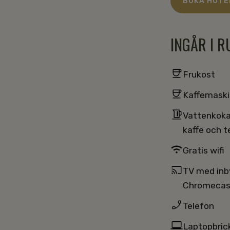
BOKA HOT
INGÅR I 
Frukost
Kaffemaski
Vattenkok
kaffe och t
Gratis wifi
TV med inb
Chromecas
Telefon
Laptopbric