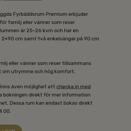
yggda Fyrbäddsrum Premium erbjuder
för familj eller vänner som reser
Rummen är 25–26 kvm och har en
 2×90 cm samt två enkelsängar på 90 cm
milj eller vänner som reser tillsammans
ott om utrymme och hög komfort.
finns även möjlighet att
checka in med
a bokningen direkt för mer information
ghet. Dessa rum kan endast bokas direkt
4 00.