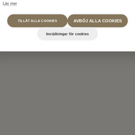
Läs mer
 är fortfarande vi med samma omtänksam
AVBÖJ ALLA COOKIES
TILLÅT ALLA COOKIES
rvice, samma varma välkomnande och sa
m på Rådmansgatan 69.
Inställningar för cookies