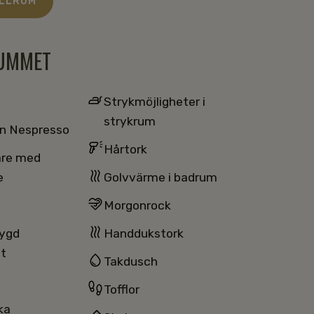
ELLRUM
RUMMET
Strykmöjligheter i
strykrum
n Nespresso
Hårtork
are med
e
Golvvärme i badrum
Morgonrock
ygd
Handdukstork
t
Takdusch
Tofflor
ka