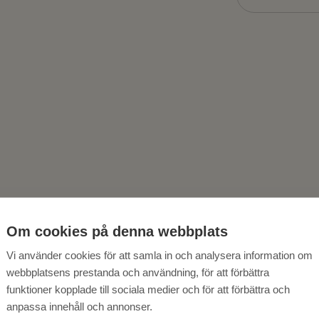
ytt namn. Samma hjärta.
Om cookies på denna webbplats
Vi använder cookies för att samla in och analysera information om
ILLA RÅDMANNEN HAR
webbplatsens prestanda och användning, för att förbättra
funktioner kopplade till sociala medier och för att förbättra och
LIVIT CORNER HOTEL
anpassa innehåll och annonser.