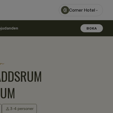
Corner Hotel
bjudanden
BOKA
um
ÄDDSRUM
IUM
3-4 personer