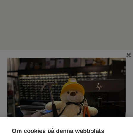
corner@freyshotels.com
Hitta hit
Nyhetsbrev
Få exklusiva erbjudanden och smarta tips.
×
CORNER HOTEL
Om cookies på denna webbplats