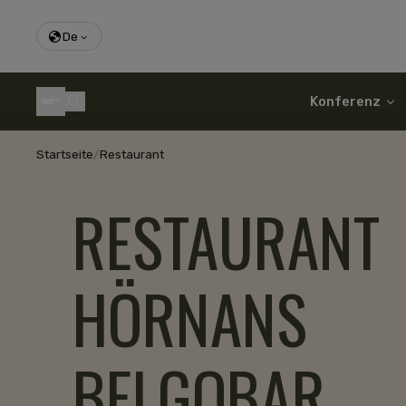
De
Konferenz
Startseite
/
Restaurant
RESTAURANT
HÖRNANS
BELGOBAR