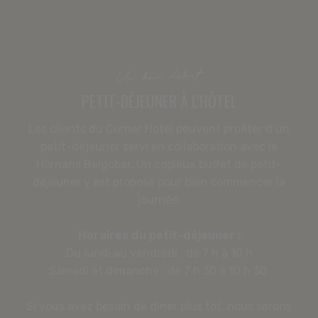
Un bon début
PETIT-DÉJEUNER À L'HÔTEL
CONFÉRENCE
Les clients du Corner Hotel peuvent profiter d'un
petit-déjeuner servi en collaboration avec le
HÔTEL
Hörnans Belgobar. Un copieux buffet de petit-
APPARTEMENTS
déjeuner y est proposé pour bien commencer la
RESTAURANT
journée.
OFFRES
Horaires du petit-déjeuner :
La famille Frey
Du lundi au vendredi : de 7 h à 10 h
08-506 215 00
Samedi et dimanche : de 7 h 30 à 10 h 30
corner@freyshotels.com
Comment venir
Si vous avez besoin de dîner plus tôt, nous serons