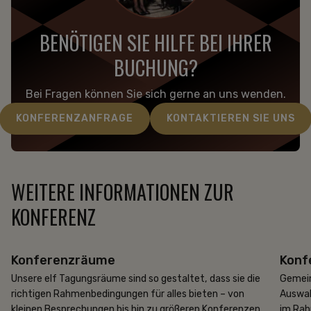
BENÖTIGEN SIE HILFE BEI IHRER
BUCHUNG?
Bei Fragen können Sie sich gerne an uns wenden.
KONFERENZANFRAGE
KONTAKTIEREN SIE UNS
WEITERE INFORMATIONEN ZUR
KONFERENZ
Konferenzräume
Konf
Unsere elf Tagungsräume sind so gestaltet, dass sie die
Gemein
richtigen Rahmenbedingungen für alles bieten – von
Auswah
kleinen Besprechungen bis hin zu größeren Konferenzen
im Rah