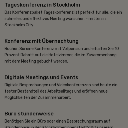
Tageskonferenz in Stockholm
Beliebt
Das Konferenzpaket Tageskonferenz ist perfekt für alle, die ein
schnelles und effektives Meeting wünschen – mitten in
Stockholm City.
Konferenz mit Übernachtung
10% Rabatt
Buchen Sie eine Konferenz mit Vollpension und erhalten Sie 10
Prozent Rabatt auf die Hotelzimmer, die im Zusammenhang
mit dem Meeting gebucht werden.
Digitale Meetings und Events
Hybrid-Meeting
Digitale Besprechungen und Videokonferenzen sind heute ein
fester Bestandteil des Arbeitsalltags und eröffnen neue
Möglichkeiten der Zusammenarbeit.
Büro stundenweise
Zehnerkarte
Benötigen Sie ein Büro oder einen Besprechungsraum auf
Stundenbasis in der Stockholmer Innenstadt? Mit unserem