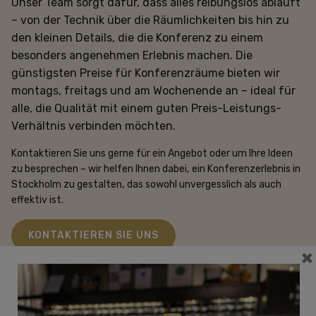
Unser Team sorgt dafür, dass alles reibungslos abläuft
KONFERENZ
– von der Technik über die Räumlichkeiten bis hin zu
HOTEL
den kleinen Details, die die Konferenz zu einem
RESTAURANT
besonders angenehmen Erlebnis machen. Die
ANGEBOTE
günstigsten Preise für Konferenzräume bieten wir
montags, freitags und am Wochenende an – ideal für
Geschenkgutschein
alle, die Qualität mit einem guten Preis-Leistungs-
Freys Family
Verhältnis verbinden möchten.
08-506 213 00
Kontaktieren Sie uns gerne für ein Angebot oder um Ihre Ideen
freys@freyshotels.com
zu besprechen – wir helfen Ihnen dabei, ein Konferenzerlebnis in
Anfahrt
Stockholm zu gestalten, das sowohl unvergesslich als auch
effektiv ist.
Newsletter
KONTAKTIEREN SIE UNS
Erhalten Sie exklusive Angebote und clevere Tipps.
×