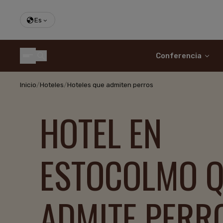
Es
Conferencia
Inicio
/
Hoteles
/
Hoteles que admiten perros
HOTEL EN
ESTOCOLMO 
ADMITE PERR