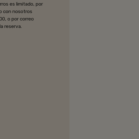
ros es limitado, por
o con nosotros
00, o por correo
 la reserva.