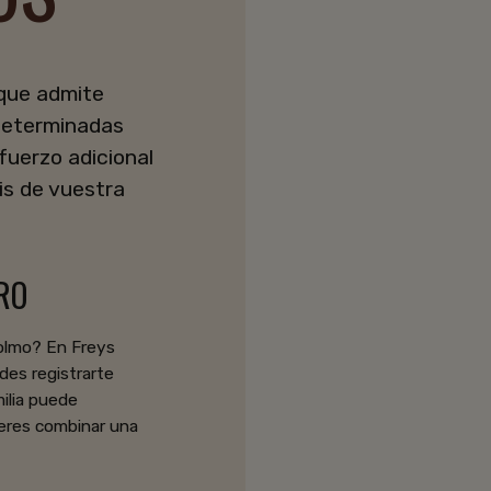
 que admite
determinadas
fuerzo adicional
is de vuestra
RO
colmo? En Freys
des registrarte
milia puede
eres combinar una