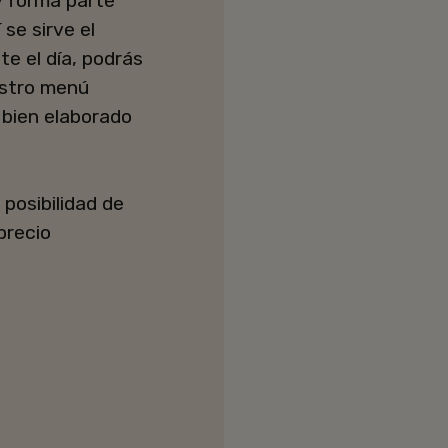
y forma parte
se sirve el
e el día, podrás
estro menú
 bien elaborado
posibilidad de
precio