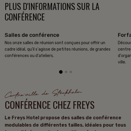
PLUS D'INFORMATIONS SUR LA
CONFÉRENCE
Salles de conférence
Forf
Nos onze salles de réunion sont conçues pour offrir un
Découv
cadre idéal, qu'il s'agisse de petites réunions, de grandes
centre
conférences ou d'ateliers.
d'organ
ville.
CONFÉRENCE
HÔTEL
RESTAURANT
Centre-ville de Stockholm
OFFRES
CONFÉRENCE CHEZ FREYS
Carte-cadeau
Le Freys Hotel propose des salles de conférence
La famille Frey
modulables de différentes tailles, idéales pour tous
08-506 213 00