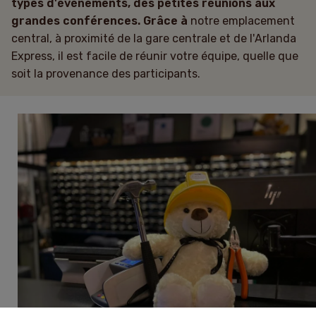
types d'événements, des petites réunions aux
freys@freyshotels.com
grandes conférences. Grâce à
notre emplacement
Comment venir
central, à proximité de la gare centrale et de l'Arlanda
Express, il est facile de réunir votre équipe, quelle que
Newsletter
soit la provenance des participants.
Recevez des offres exclusives et des conseils
Ici se conjuguent un service personnalisé, des salles de
pratiques.
réunion modernes et l'un des emplacements les plus
accessibles de Stockholm : une combinaison qui
garantit des réunions efficaces et inspirantes.
EN SAVOIR PLUS SUR LA CONFÉRENCE