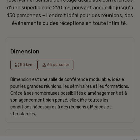
d'une superficie de 220 m², pouvant accueillir jusqu'à
CONFÉRENCE
150 personnes – l'endroit idéal pour des réunions, des
HÔTEL
événements ou des réceptions en toute intimité.
RESTAURANT
OFFRES
Ouverture prévue fin août 2026
Dimension
Carte-cadeau
83 kvm
63 personer
La famille Frey
08-506 213 00
Dimension est une salle de conférence modulable, idéale
freys@freyshotels.com
pour les grandes réunions, les séminaires et les formations.
Comment venir
Grâce à ses nombreuses possibilités d'aménagement et à
son agencement bien pensé, elle offre toutes les
conditions nécessaires à des réunions efficaces et
Newsletter
stimulantes.
Recevez des offres exclusives et des conseils
pratiques.