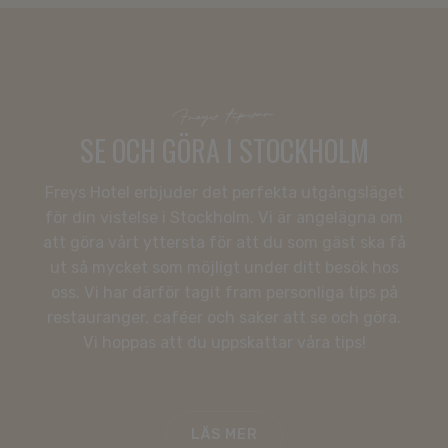
Freys tipsar
SE OCH GÖRA I STOCKHOLM
Freys Hotel erbjuder det perfekta utgångsläget
för din vistelse i Stockholm. Vi är angelägna om
att göra vårt yttersta för att du som gäst ska få
ut så mycket som möjligt under ditt besök hos
oss. Vi har därför tagit fram personliga tips på
KONFERENS
restauranger, caféer och saker att se och göra.
Vi hoppas att du uppskattar våra tips!
HOTELL
RESTAURANG
ERBJUDANDEN
LÄS MER