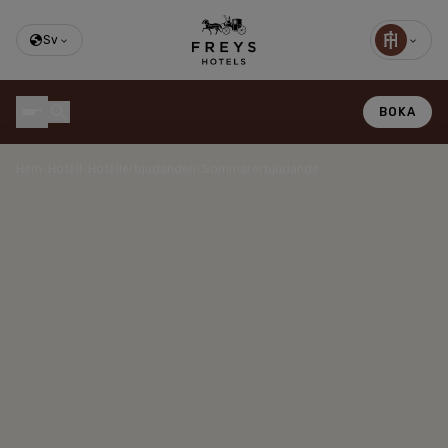
Sv
BOKA
Hem
/
Hotell
/
Hotellerbjudanden
/
Sommarerbjudande