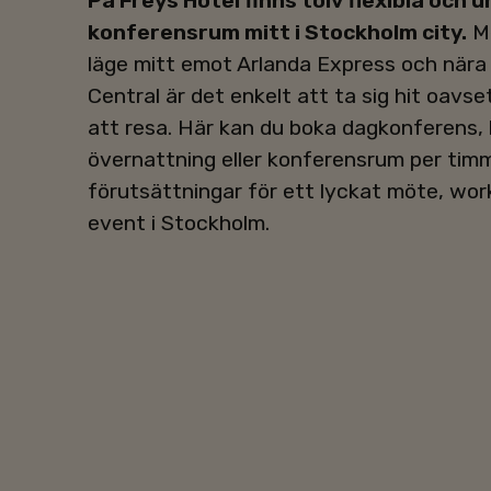
På Freys Hotel finns tolv flexibla och u
konferensrum mitt i Stockholm city.
Me
läge mitt emot Arlanda Express och när
Central är det enkelt att ta sig hit oavset
att resa. Här kan du boka dagkonferens,
övernattning eller konferensrum per ti
förutsättningar för ett lyckat möte, wor
event i Stockholm.