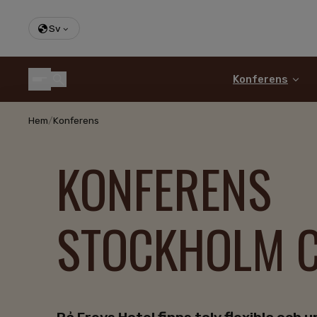
Sv
Konferens
Hem
/
Konferens
KONFERENS
STOCKHOLM C