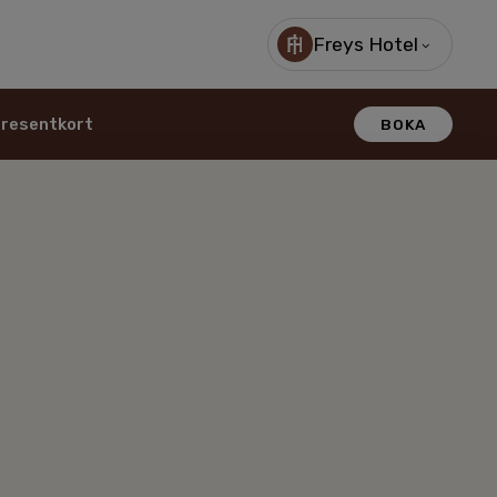
Freys Hotel
resentkort
BOKA