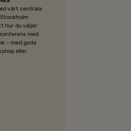
nika
d vårt centrala
a Stockholm
t hur du väljer
 konferens med
mme – med goda
kshop eller