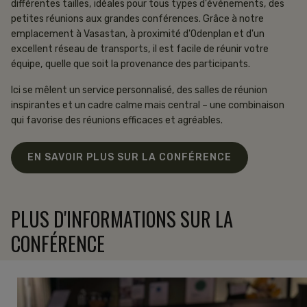
différentes tailles, idéales pour tous types d'événements, des
petites réunions aux grandes conférences. Grâce à notre
emplacement à Vasastan, à proximité d'Odenplan et d'un
CONFÉRENCE
excellent réseau de transports, il est facile de réunir votre
HÔTEL
équipe, quelle que soit la provenance des participants.
APPARTEMENTS
Ici se mêlent un service personnalisé, des salles de réunion
RESTAURANT
inspirantes et un cadre calme mais central – une combinaison
qui favorise des réunions efficaces et agréables.
OFFRES
EN SAVOIR PLUS SUR LA CONFÉRENCE
La famille Frey
08-506 215 00
corner@freyshotels.com
PLUS D'INFORMATIONS SUR LA
Comment venir
CONFÉRENCE
Newsletter
Recevez des offres exclusives et des conseils
Salles de conférence
Forf
pratiques.
Nos salles de conférence au Corner Hotel sont conçues
Découv